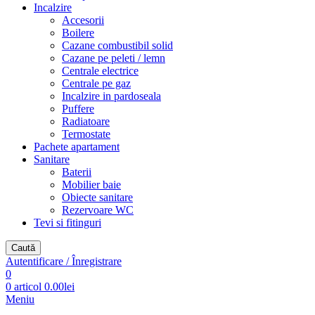
Incalzire
Accesorii
Boilere
Cazane combustibil solid
Cazane pe peleti / lemn
Centrale electrice
Centrale pe gaz
Incalzire in pardoseala
Puffere
Radiatoare
Termostate
Pachete apartament
Sanitare
Baterii
Mobilier baie
Obiecte sanitare
Rezervoare WC
Tevi si fitinguri
Caută
Autentificare / Înregistrare
0
0
articol
0.00
lei
Meniu