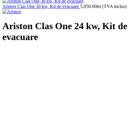
Ariston Clas One 30 kw, Kit de evacuare
5,050.00
lei
(TVA inclus)
Ariston Clas One 24 kw, Kit de
evacuare
4,100.00
lei
(TVA inclus)
Brand: Ariston
Model: Clas One
Weight: 29.70kg
Dimensions: 400.00mm x 315.00mm x 745.00mm
2 în stoc
Cantitate Ariston Clas One 24 kw, Kit de evacuare
Adaugă în coș
Descriere
Recenzii (0)
Specificatii | Documentatie