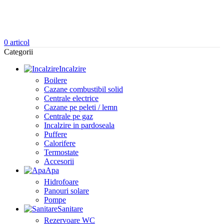
0
articol
Categorii
Incalzire
Boilere
Cazane combustibil solid
Centrale electrice
Cazane pe peleti / lemn
Centrale pe gaz
Incalzire in pardoseala
Puffere
Calorifere
Termostate
Accesorii
Apa
Hidrofoare
Panouri solare
Pompe
Sanitare
Rezervoare WC