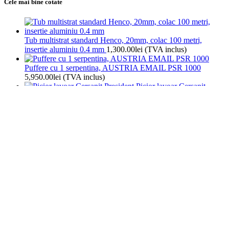
Cele mai bine cotate
Tub multistrat standard Henco, 20mm, colac 100 metri,
insertie aluminiu 0.4 mm
1,300.00
lei
(TVA inclus)
Puffere cu 1 serpentina, AUSTRIA EMAIL PSR 1000
5,950.00
lei
(TVA inclus)
Picior lavoar Cersanit
President
195.00
lei
(TVA inclus)
Prima pagină
Incalzire
Termostate
Afișez toate cele 6 rezultate
Arată filtre
Arată
9
12
18
24
Compara
091FLRF Termostat programabil cu radio frecvență