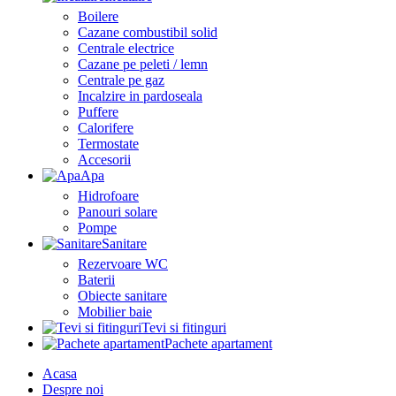
Boilere
Cazane combustibil solid
Centrale electrice
Cazane pe peleti / lemn
Centrale pe gaz
Incalzire in pardoseala
Puffere
Calorifere
Termostate
Accesorii
Apa
Hidrofoare
Panouri solare
Pompe
Sanitare
Rezervoare WC
Baterii
Obiecte sanitare
Mobilier baie
Tevi si fitinguri
Pachete apartament
Acasa
Despre noi