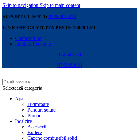
Skip to navigation
Skip to main content
SUPORT CLIENTI:
0745 401 370
LIVRARE GRATUITA PESTE 10000 LEI
Contactati-ne
Intrebari frecvente
0745401370
0742493641
Selectează categoria
Apa
Hidrofoare
Panouri solare
Pompe
Incalzire
Accesorii
Boilere
Cazane combustibil solid