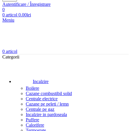
Autentificare / Înregistrare
0
0
articol
0.00
lei
Meniu
0
articol
Categorii
Incalzire
Boilere
Cazane combustibil solid
Centrale electrice
Cazane pe peleti / lemn
Centrale pe gaz
Incalzire in pardoseala
Puffere
Calorifere
Termostate