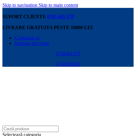
Skip to navigation
Skip to main content
SUPORT CLIENTI:
0745 401 370
LIVRARE GRATUITA PESTE 10000 LEI
Contactati-ne
Intrebari frecvente
0745401370
0742493641
Selectează categoria