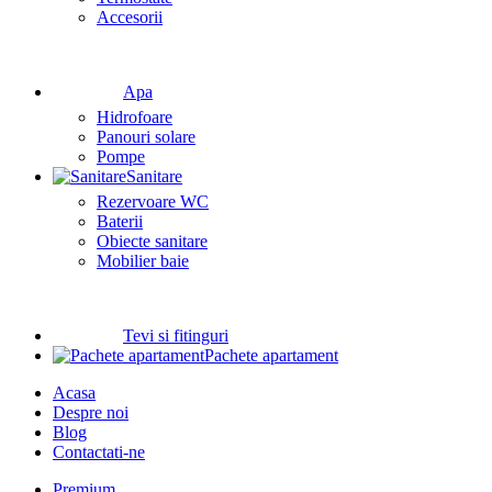
Accesorii
Apa
Hidrofoare
Panouri solare
Pompe
Sanitare
Rezervoare WC
Baterii
Obiecte sanitare
Mobilier baie
Tevi si fitinguri
Pachete apartament
Acasa
Despre noi
Blog
Contactati-ne
Premium