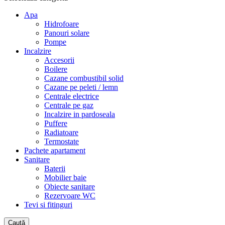
Apa
Hidrofoare
Panouri solare
Pompe
Incalzire
Accesorii
Boilere
Cazane combustibil solid
Cazane pe peleti / lemn
Centrale electrice
Centrale pe gaz
Incalzire in pardoseala
Puffere
Radiatoare
Termostate
Pachete apartament
Sanitare
Baterii
Mobilier baie
Obiecte sanitare
Rezervoare WC
Tevi si fitinguri
Caută