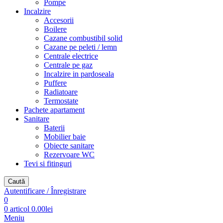
Pompe
Incalzire
Accesorii
Boilere
Cazane combustibil solid
Cazane pe peleti / lemn
Centrale electrice
Centrale pe gaz
Incalzire in pardoseala
Puffere
Radiatoare
Termostate
Pachete apartament
Sanitare
Baterii
Mobilier baie
Obiecte sanitare
Rezervoare WC
Tevi si fitinguri
Caută
Autentificare / Înregistrare
0
0
articol
0.00
lei
Meniu