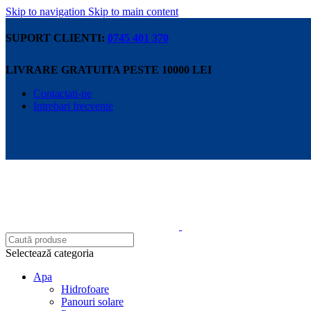
Skip to navigation
Skip to main content
SUPORT CLIENTI:
0745 401 370
LIVRARE GRATUITA PESTE 10000 LEI
Contactati-ne
Intrebari frecvente
Selectează categoria
Apa
Hidrofoare
Panouri solare