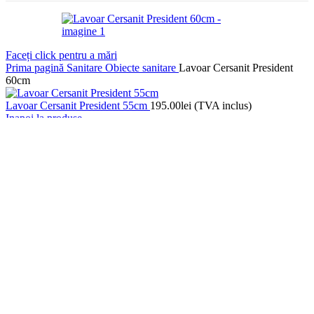
Faceți click pentru a mări
Prima pagină
Sanitare
Obiecte sanitare
Lavoar Cersanit President
60cm
Lavoar Cersanit President 55cm
195.00
lei
(TVA inclus)
Inapoi la produse
Picior lavoar Cersanit President
195.00
lei
(TVA inclus)
Lavoar Cersanit President
60cm
225.00
lei
(TVA inclus)
5 în stoc
Cantitate Lavoar Cersanit President 60cm