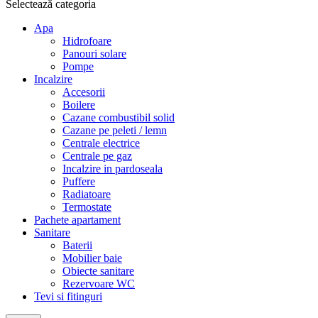
Selectează categoria
Apa
Hidrofoare
Panouri solare
Pompe
Incalzire
Accesorii
Boilere
Cazane combustibil solid
Cazane pe peleti / lemn
Centrale electrice
Centrale pe gaz
Incalzire in pardoseala
Puffere
Radiatoare
Termostate
Pachete apartament
Sanitare
Baterii
Mobilier baie
Obiecte sanitare
Rezervoare WC
Tevi si fitinguri