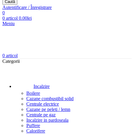
Caută
Autentificare / Înregistrare
0
0
articol
0.00
lei
Meniu
0
articol
Categorii
Incalzire
Boilere
Cazane combustibil solid
Centrale electrice
Cazane pe peleti / lemn
Centrale pe gaz
Incalzire in pardoseala
Puffere
Calorifere