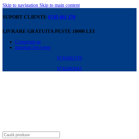
Skip to navigation
Skip to main content
SUPORT CLIENTI:
0745 401 370
LIVRARE GRATUITA PESTE 10000 LEI
Contactati-ne
Intrebari frecvente
0745401370
0742493641