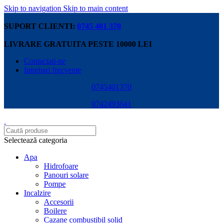
Skip to navigation
Skip to main content
SUPORT CLIENTI:
0745 401 370
LIVRARE GRATUITA PESTE 10000 LEI
Contactati-ne
Intrebari frecvente
0745401370
0742493641
Selectează categoria
Apa
Hidrofoare
Panouri solare
Pompe
Incalzire
Accesorii
Boilere
Cazane combustibil solid