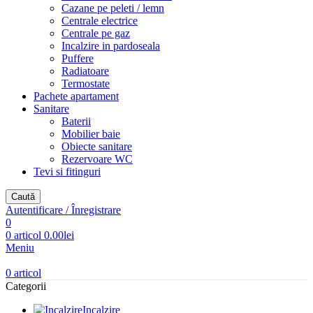
Cazane pe peleti / lemn
Centrale electrice
Centrale pe gaz
Incalzire in pardoseala
Puffere
Radiatoare
Termostate
Pachete apartament
Sanitare
Baterii
Mobilier baie
Obiecte sanitare
Rezervoare WC
Tevi si fitinguri
Caută
Autentificare / Înregistrare
0
0
articol
0.00
lei
Meniu
0
articol
Categorii
Incalzire