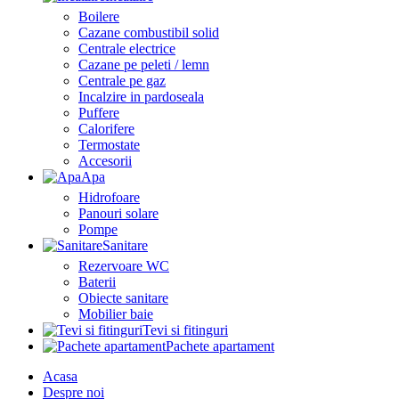
Boilere
Cazane combustibil solid
Centrale electrice
Cazane pe peleti / lemn
Centrale pe gaz
Incalzire in pardoseala
Puffere
Calorifere
Termostate
Accesorii
Apa
Hidrofoare
Panouri solare
Pompe
Sanitare
Rezervoare WC
Baterii
Obiecte sanitare
Mobilier baie
Tevi si fitinguri
Pachete apartament
Acasa
Despre noi