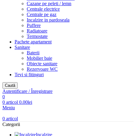
Cazane pe peleti / lemn
Centrale electrice
Centrale pe gaz
Incalzire in pardoseala
Puffere
Radiatoare
Termostate
Pachete apartament
Sanitare
Baterii
Mobilier baie
Obiecte sanitare
Rezervoare WC
Tevi si fitinguri
Caută
Autentificare / Înregistrare
0
0
articol
0.00
lei
Meniu
0
articol
Categorii
Incalzire