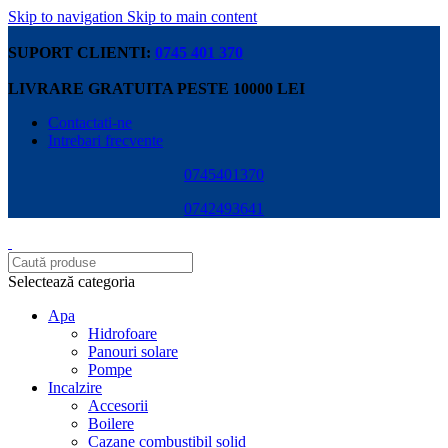
Skip to navigation
Skip to main content
SUPORT CLIENTI:
0745 401 370
LIVRARE GRATUITA PESTE 10000 LEI
Contactati-ne
Intrebari frecvente
0745401370
0742493641
Selectează categoria
Apa
Hidrofoare
Panouri solare
Pompe
Incalzire
Accesorii
Boilere
Cazane combustibil solid