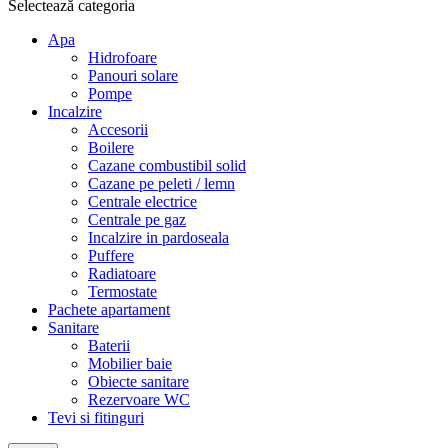
Selectează categoria
Apa
Hidrofoare
Panouri solare
Pompe
Incalzire
Accesorii
Boilere
Cazane combustibil solid
Cazane pe peleti / lemn
Centrale electrice
Centrale pe gaz
Incalzire in pardoseala
Puffere
Radiatoare
Termostate
Pachete apartament
Sanitare
Baterii
Mobilier baie
Obiecte sanitare
Rezervoare WC
Tevi si fitinguri