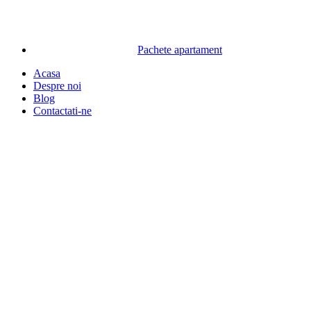
Pachete apartament
Acasa
Despre noi
Blog
Contactati-ne
Premium
Lista de dorinte