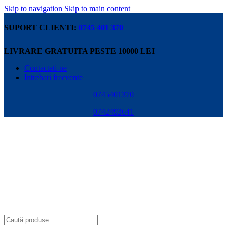
Skip to navigation
Skip to main content
SUPORT CLIENTI:
0745 401 370
LIVRARE GRATUITA PESTE 10000 LEI
Contactati-ne
Intrebari frecvente
0745401370
0742493641