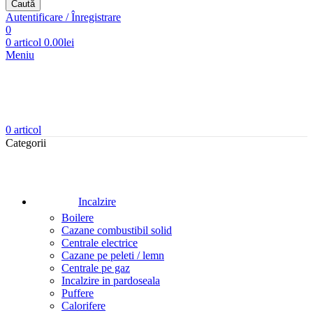
Caută
Autentificare / Înregistrare
0
0
articol
0.00
lei
Meniu
0
articol
Categorii
Incalzire
Boilere
Cazane combustibil solid
Centrale electrice
Cazane pe peleti / lemn
Centrale pe gaz
Incalzire in pardoseala
Puffere
Calorifere