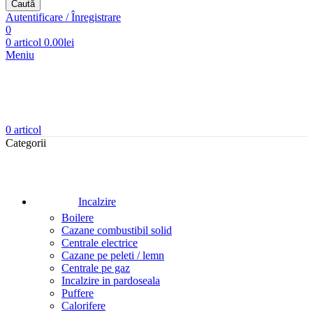
Caută
Autentificare / Înregistrare
0
0
articol
0.00
lei
Meniu
0
articol
Categorii
Incalzire
Boilere
Cazane combustibil solid
Centrale electrice
Cazane pe peleti / lemn
Centrale pe gaz
Incalzire in pardoseala
Puffere
Calorifere