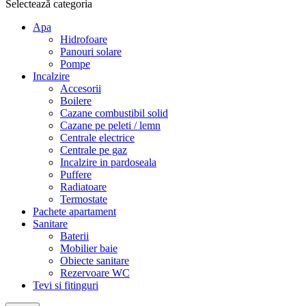
Selectează categoria
Apa
Hidrofoare
Panouri solare
Pompe
Incalzire
Accesorii
Boilere
Cazane combustibil solid
Cazane pe peleti / lemn
Centrale electrice
Centrale pe gaz
Incalzire in pardoseala
Puffere
Radiatoare
Termostate
Pachete apartament
Sanitare
Baterii
Mobilier baie
Obiecte sanitare
Rezervoare WC
Tevi si fitinguri