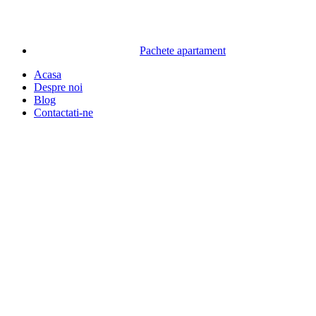
Pachete apartament
Acasa
Despre noi
Blog
Contactati-ne
Premium
Lista de dorinte