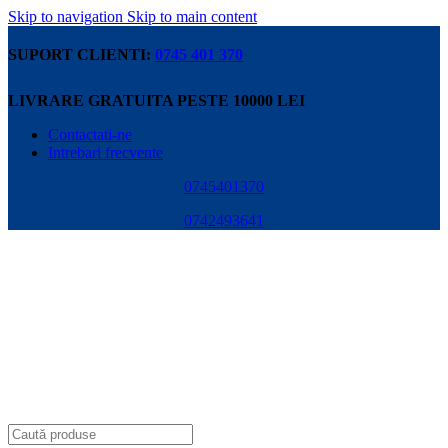
Skip to navigation
Skip to main content
SUPORT CLIENTI:
0745 401 370
LIVRARE GRATUITA PESTE 10000 LEI
Contactati-ne
Intrebari frecvente
0745401370
0742493641