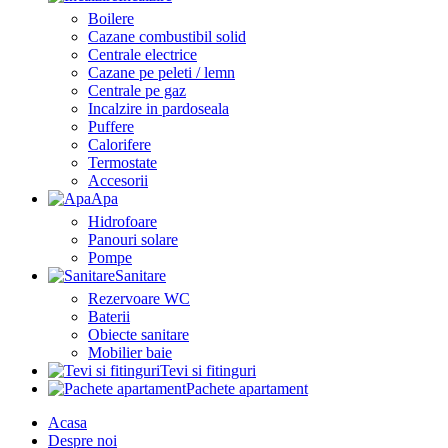
Boilere
Cazane combustibil solid
Centrale electrice
Cazane pe peleti / lemn
Centrale pe gaz
Incalzire in pardoseala
Puffere
Calorifere
Termostate
Accesorii
Apa
Hidrofoare
Panouri solare
Pompe
Sanitare
Rezervoare WC
Baterii
Obiecte sanitare
Mobilier baie
Tevi si fitinguri
Pachete apartament
Acasa
Despre noi