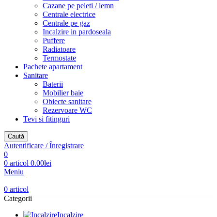
Cazane pe peleti / lemn
Centrale electrice
Centrale pe gaz
Incalzire in pardoseala
Puffere
Radiatoare
Termostate
Pachete apartament
Sanitare
Baterii
Mobilier baie
Obiecte sanitare
Rezervoare WC
Tevi si fitinguri
Caută
Autentificare / Înregistrare
0
0
articol
0.00
lei
Meniu
0
articol
Categorii
Incalzire