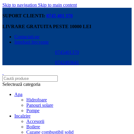
Skip to navigation
Skip to main content
SUPORT CLIENTI:
0745 401 370
LIVRARE GRATUITA PESTE 10000 LEI
Contactati-ne
Intrebari frecvente
0745401370
0742493641
Selectează categoria
Apa
Hidrofoare
Panouri solare
Pompe
Incalzire
Accesorii
Boilere
Cazane combustibil solid