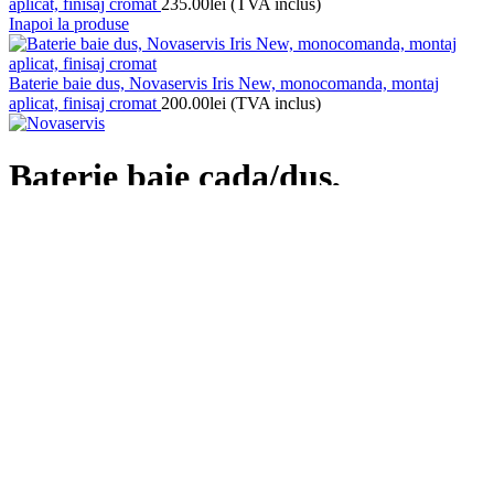
aplicat, finisaj cromat
235.00
lei
(TVA inclus)
Inapoi la produse
Baterie baie dus, Novaservis Iris New, monocomanda, montaj
aplicat, finisaj cromat
200.00
lei
(TVA inclus)
Baterie baie cada/dus,
Novaservis Iris New,
monocomanda, montaj aplicat,
finisaj cromat, pipa mobila
320.00
lei
(TVA inclus)
10 în stoc
Cantitate Baterie baie cada/dus, Novaservis Iris New,
monocomanda, montaj aplicat, finisaj cromat, pipa mobila